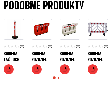
PODOBNE PRODUKTY
(0)
(0)
(0)
(0)
BARIERA
BARIERA
BARIERA
BARIERA
ŁAŃCUCHO
ROZDZIELAJ
ROZDZIELAJ
ROZDZIELAJ
WA
ĄCA RA2
ĄCA RA2
ĄCA BIAŁA
„MULTIMAX
TEMKA
TEMKA
TEMKA
”