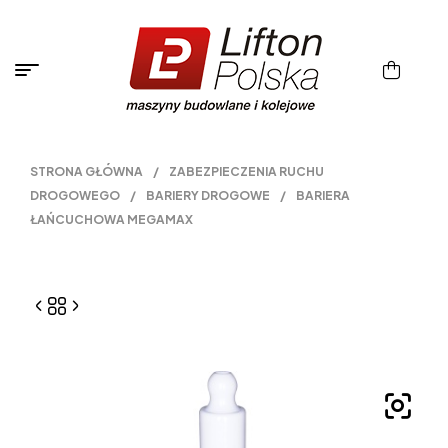
STRONA GŁÓWNA
/
ZABEZPIECZENIA RUCHU
DROGOWEGO
/
BARIERY DROGOWE
/
BARIERA
ŁAŃCUCHOWA MEGAMAX
,00
06,00
zł
zł
tto
etto