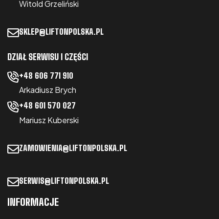
Witold Grzeliński
SKLEP@LIFTONPOLSKA.PL
DZIAŁ SERWISU I CZĘŚCI
+48 606 771 910
Arkadiusz Brych
+48 601 570 027
Mariusz Kuberski
ZAMOWIENIA@LIFTONPOLSKA.PL
SERWIS@LIFTONPOLSKA.PL
INFORMACJE